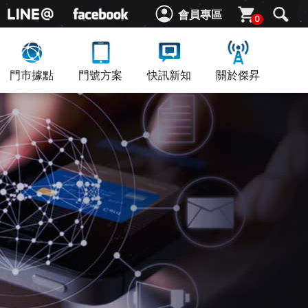
會員專區
0
門市據點
門號方案
快訊新知
關於傑昇