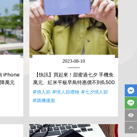
2023-08-10
Phone
【快訊】買起來！甜蜜過七夕 手機免
直降萬元
萬元、紅米平板早鳥特惠價不到6,500
物
#情人節
#情人節禮物
#七夕情人節
#購機優惠