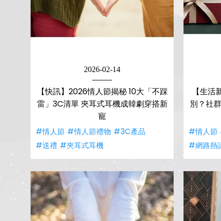
2026-02-14
【快訊】2026情人節揭秘 10大「不踩
【生活
雷」3C清單 夾耳式耳機成韓劇穿搭新
別？社群
寵
#情人節
#情人節禮物
#3C產品
#情人節
#送禮
#夾耳式耳機
#網路熱