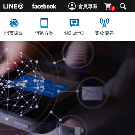
會員專區
0
門市據點
門號方案
快訊新知
關於傑昇