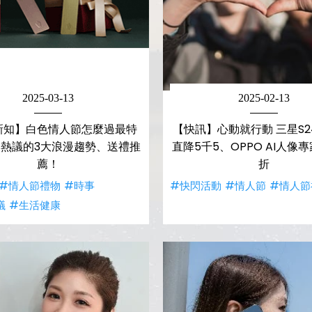
2025-03-13
2025-02-13
新知】白色情人節怎麼過最特
【快訊】心動就行動 三星S24
熱議的3大浪漫趨勢、送禮推
直降5千5、OPPO AI人像
薦！
折
#情人節禮物
#時事
#快閃活動
#情人節
#情人節
議
#生活健康