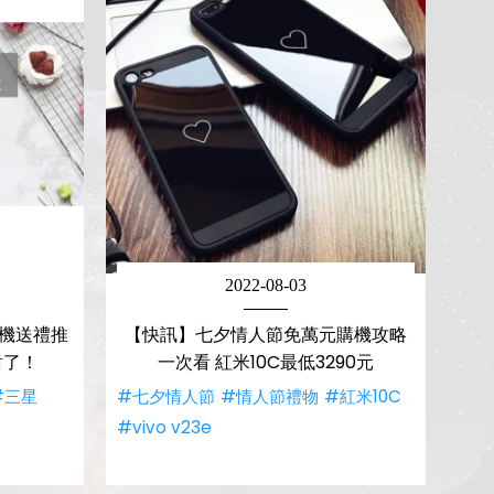
2022-08-03
手機送禮推
【快訊】七夕情人節免萬元購機攻略
對了！
一次看 紅米10C最低3290元
#三星
#七夕情人節
#情人節禮物
#紅米10C
#vivo v23e