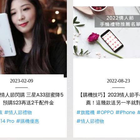
2023-02-09
2022-08-23
情人節閃購 三星A33甜蜜降5
【購機技巧】2023情人節
、預購S23再送2千配件金
薦！這幾款送另一半就
孩
#情人節禮物
#旗艦機
#OPPO
#iPhone
14 Pro
#購機優惠
#情人節禮物