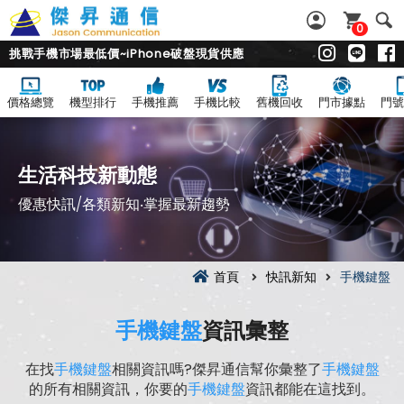
0
挑戰手機市場最低價~iPhone破盤現貨供應
價格總覽
機型排行
手機推薦
手機比較
舊機回收
門市據點
門號
生活科技新動態
優惠快訊/各類新知‧掌握最新趨勢
首頁
快訊新知
手機鍵盤
手機鍵盤
資訊彙整
在找
手機鍵盤
相關資訊嗎?傑昇通信幫你彙整了
手機鍵盤
的所有相關資訊，你要的
手機鍵盤
資訊都能在這找到。