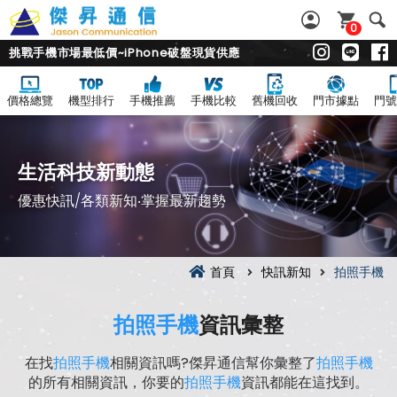
0
挑戰手機市場最低價~iPhone破盤現貨供應
價格總覽
機型排行
手機推薦
手機比較
舊機回收
門市據點
門號
生活科技新動態
優惠快訊/各類新知‧掌握最新趨勢
首頁
快訊新知
拍照手機
拍照手機
資訊彙整
在找
拍照手機
相關資訊嗎?傑昇通信幫你彙整了
拍照手機
的所有相關資訊，你要的
拍照手機
資訊都能在這找到。