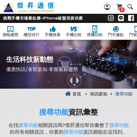
0
挑戰手機市場最低價~iPhone破盤現貨供應
價格總覽
機型排行
手機推薦
手機比較
舊機回收
門市據點
門號
生活科技新動態
優惠快訊/各類新知‧掌握最新趨勢
首頁
快訊新知
搜尋功能
搜尋功能
資訊彙整
在找
搜尋功能
相關資訊嗎?傑昇通信幫你彙整了
搜尋功能
的所有相關資訊，你要的
搜尋功能
資訊都能在這找到。