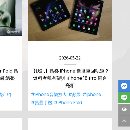
2026-05-22
 Fold 摺
【快訊】摺疊 iPhone 進度重回軌道？
功能總整
爆料者稱有望與 iPhone 18 Pro 同台
亮相
格介紹
#iPhone音樂放大
#蘋果
#iphone
#摺疊手機
#iPhone Fold