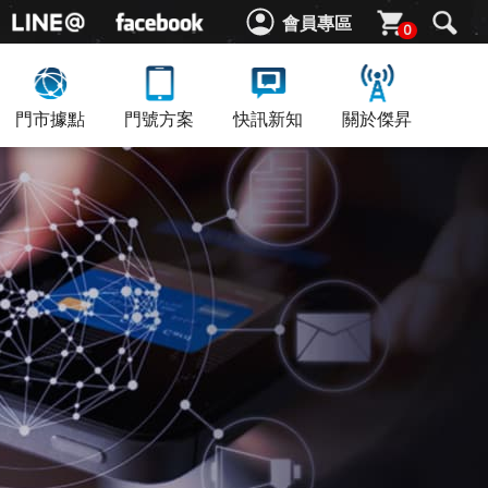
會員專區
0
門市據點
門號方案
快訊新知
關於傑昇