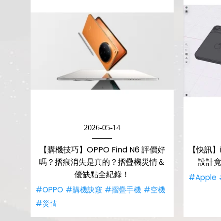
2026-05-14
【購機技巧】OPPO Find N6 評價好
【快訊】i
嗎？摺痕消失是真的？摺疊機災情＆
設計竟像
優缺點全紀錄！
#Apple
#OPPO
#購機訣竅
#摺疊手機
#空機
#災情