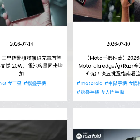
2026-07-14
2026-07-10
】三星摺疊旗艦無線充電有望
【Moto手機推薦】202
支援 20W、電池容量同步增
Motorola edge/g/Raz
加
介紹！快速挑選指南看
NG
#三星
#摺疊手機
#motorola
#中階手機
#購
#摺疊手機
#入門手機