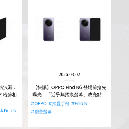
2026-03-02
 規格洩漏：
【快訊】OPPO Find N6 登場前搶先
P 哈蘇相
曝光：「近乎無摺痕螢幕」成亮點！
#OPPO
#摺疊手機
#Find N
#Find N
#摺疊螢幕