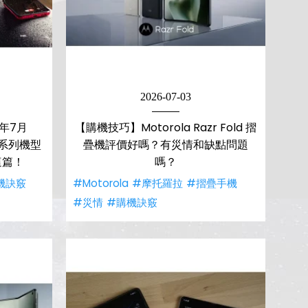
2026-07-03
6年7月
【購機技巧】Motorola Razr Fold 摺
r全系列機型
疊機評價好嗎？有災情和缺點問題
這篇！
嗎？
機訣竅
#Motorola
#摩托羅拉
#摺疊手機
#災情
#購機訣竅