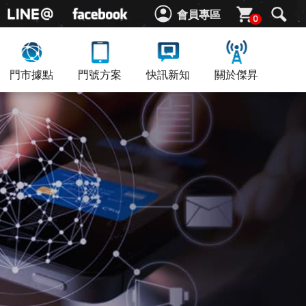
會員專區
0
門市據點
門號方案
快訊新知
關於傑昇