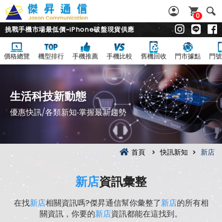
0
挑戰手機市場最低價~iPhone破盤現貨供應
價格總覽
機型排行
手機推薦
手機比較
舊機回收
門市據點
門號
生活科技新動態
優惠快訊/各類新知‧掌握最新趨勢
首頁
快訊新知
新店
新店
資訊彙整
在找
新店
相關資訊嗎?傑昇通信幫你彙整了
新店
的所有相
關資訊，你要的
新店
資訊都能在這找到。