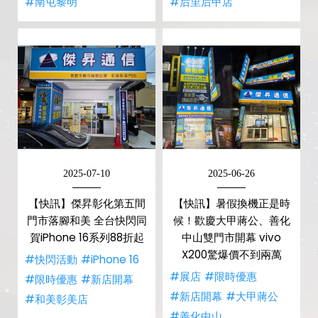
#南屯黎明
#后里后甲店
2025-07-10
2025-06-26
【快訊】傑昇彰化第五間
【快訊】暑假換機正是時
門市落腳和美 全台快閃同
候！歡慶大甲蔣公、善化
賀iPhone 16系列88折起
中山雙門市開幕 vivo
X200驚爆價不到兩萬
#快閃活動
#iPhone 16
#展店
#限時優惠
#限時優惠
#新店開幕
#新店開幕
#大甲蔣公
#和美彰美店
#善化中山