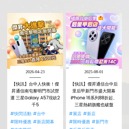
2026-04-23
2025-08-01
【快訊】台中人快衝！傑
【快訊】傑昇通信台中后
昇通信南屯黎明門市試營
里后甲新門市盛大開幕
運 三星Galaxy A57現砍2
iPhone 16系列88折起、
千5
三星熱銷旗艦也破盤
#快閃活動
#台中
#展店
#新店
#限時優惠
#新店開幕
#限時優惠
#新門市