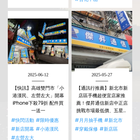
2025-06-12
2025-05-27
【快訊】高雄雙門市「小
【通訊行推薦】新北市新
港漢民、左營左大」開幕
店區手機超便宜店家推
iPhone下殺79折 配件買
薦！傑昇通信新店中正店
一送一
挑戰市場最低價、五星好
評不斷
#快閃活動
#限時優惠
#月月抽手機
#新北市
#新店開幕
#小港漢民
#穿戴保修
#新店區
#左營左大