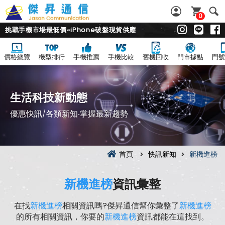
0
挑戰手機市場最低價~iPhone破盤現貨供應
價格總覽
機型排行
手機推薦
手機比較
舊機回收
門市據點
門號
生活科技新動態
優惠快訊/各類新知‧掌握最新趨勢
首頁
快訊新知
新機進榜
新機進榜
資訊彙整
在找
新機進榜
相關資訊嗎?傑昇通信幫你彙整了
新機進榜
的所有相關資訊，你要的
新機進榜
資訊都能在這找到。