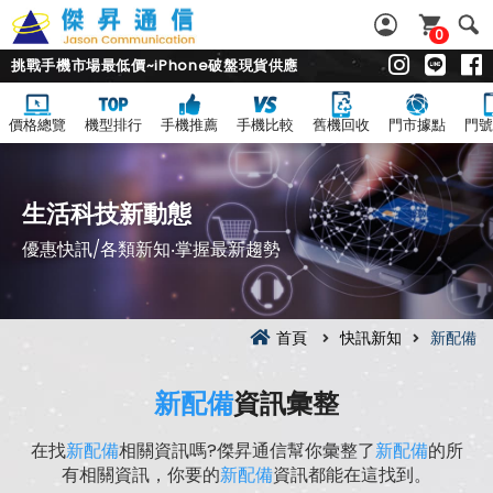
0
挑戰手機市場最低價~iPhone破盤現貨供應
價格總覽
機型排行
手機推薦
手機比較
舊機回收
門市據點
門號
生活科技新動態
優惠快訊/各類新知‧掌握最新趨勢
首頁
快訊新知
新配備
新配備
資訊彙整
在找
新配備
相關資訊嗎?傑昇通信幫你彙整了
新配備
的所
有相關資訊，你要的
新配備
資訊都能在這找到。