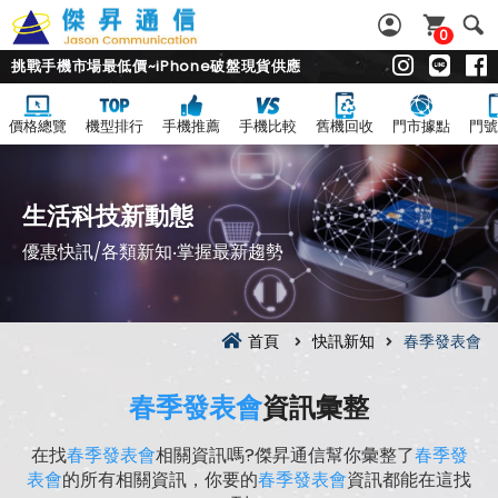
0
挑戰手機市場最低價~iPhone破盤現貨供應
價格總覽
機型排行
手機推薦
手機比較
舊機回收
門市據點
門號
生活科技新動態
優惠快訊/各類新知‧掌握最新趨勢
首頁
快訊新知
春季發表會
春季發表會
資訊彙整
在找
春季發表會
相關資訊嗎?傑昇通信幫你彙整了
春季發
表會
的所有相關資訊，你要的
春季發表會
資訊都能在這找