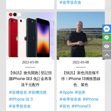
#春季發表會
2022-03-09
2022-03-08
【快訊】搶先開跑│登記預
【快訊】新色消息報不
購iPhone SE3 免訂金再享
停！iPhone 13傳推墨綠
送千元配件
色、紫色
#新機發表
#新機預購
#Apple
#蘋果
#iPhone SE 3
#春季發表會
#iPhone
#春季發表會
#新色
#iPhone13