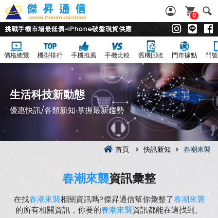
0
挑戰手機市場最低價~iPhone破盤現貨供應
價格總覽
機型排行
手機推薦
手機比較
舊機回收
門市據點
門號
生活科技新動態
優惠快訊/各類新知‧掌握最新趨勢
首頁
快訊新知
春潮來襲
春潮來襲
資訊彙整
在找
春潮來襲
相關資訊嗎?傑昇通信幫你彙整了
春潮來襲
的所有相關資訊，你要的
春潮來襲
資訊都能在這找到。