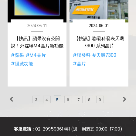
2024-06-11
2024-06-01
【快訊】蘋果沒有公開
【快訊】聯發科發表天璣
說！外媒曝M4晶片新功能
7300 系列晶片
#蘋果
#M4晶片
#聯發科
#天璣7300
#隱藏功能
#晶片
3
4
5
6
7
8
9
客服電話：
02-29959861 轉1 (週一到週五 09:00-17:00)