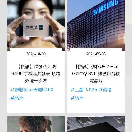
2024-10-09
2024-09-05
【快訊】聯發科天璣
【快訊】價格UP？三星
9400 手機晶片發表 規格
Galaxy S25 傳改用台積
效能一次看
電晶片
#聯發科
#天璣9400
#三星
#S25
#價格
#晶片
#晶片