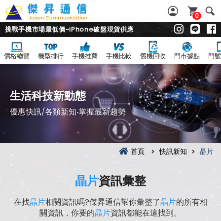
0
挑戰手機市場最低價~iPhone破盤現貨供應
價格總覽
機型排行
手機推薦
手機比較
舊機回收
門市據點
門號
生活科技新動態
優惠快訊/各類新知‧掌握最新趨勢
首頁
快訊新知
晶片
晶片
資訊彙整
在找
晶片
相關資訊嗎?傑昇通信幫你彙整了
晶片
的所有相
關資訊，你要的
晶片
資訊都能在這找到。