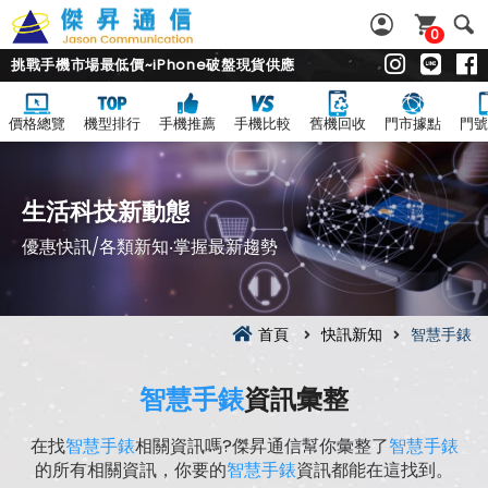
0
挑戰手機市場最低價~iPhone破盤現貨供應
價格總覽
機型排行
手機推薦
手機比較
舊機回收
門市據點
門號
生活科技新動態
優惠快訊/各類新知‧掌握最新趨勢
首頁
快訊新知
智慧手錶
智慧手錶
資訊彙整
在找
智慧手錶
相關資訊嗎?傑昇通信幫你彙整了
智慧手錶
的所有相關資訊，你要的
智慧手錶
資訊都能在這找到。