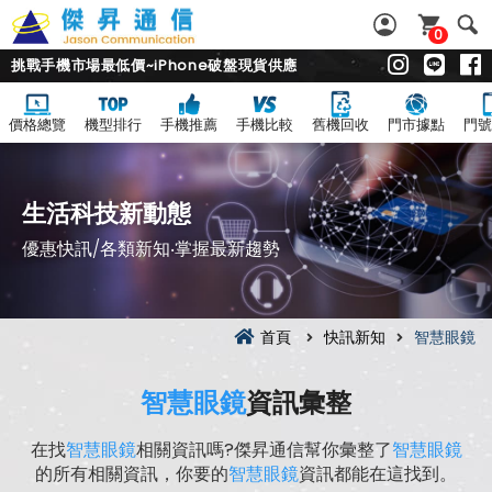
0
挑戰手機市場最低價~iPhone破盤現貨供應
價格總覽
機型排行
手機推薦
手機比較
舊機回收
門市據點
門號
生活科技新動態
優惠快訊/各類新知‧掌握最新趨勢
首頁
快訊新知
智慧眼鏡
智慧眼鏡
資訊彙整
在找
智慧眼鏡
相關資訊嗎?傑昇通信幫你彙整了
智慧眼鏡
的所有相關資訊，你要的
智慧眼鏡
資訊都能在這找到。