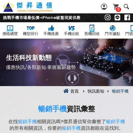
0
挑戰手機市場最低價~iPhone破盤現貨供應
價格總覽
機型排行
手機推薦
手機比較
舊機回收
門市據點
門號
生活科技新動態
優惠快訊/各類新知‧掌握最新趨勢
首頁
快訊新知
暢銷手機
暢銷手機
資訊彙整
在找
暢銷手機
相關資訊嗎?傑昇通信幫你彙整了
暢銷手機
的所有相關資訊，你要的
暢銷手機
資訊都能在這找到。