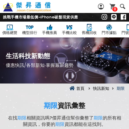
0
挑戰手機市場最低價~iPhone破盤現貨供應
價格總覽
機型排行
手機推薦
手機比較
舊機回收
門市據點
門號
生活科技新動態
優惠快訊/各類新知‧掌握最新趨勢
首頁
快訊新知
期限
期限
資訊彙整
在找
期限
相關資訊嗎?傑昇通信幫你彙整了
期限
的所有相
關資訊，你要的
期限
資訊都能在這找到。