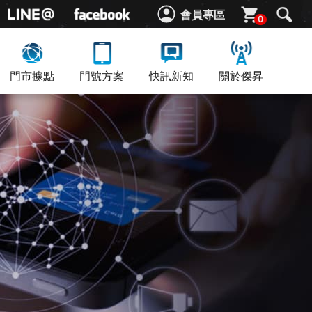
會員專區
0
門市據點
門號方案
快訊新知
關於傑昇