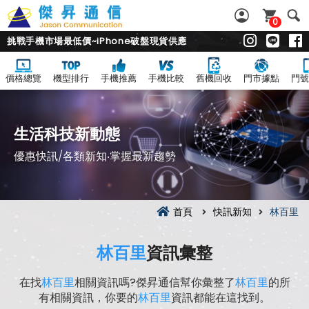
0
挑戰手機市場最低價~iPhone破盤現貨供應
價格總覽
機型排行
手機推薦
手機比較
舊機回收
門市據點
門號
生活科技新動態
優惠快訊/各類新知‧掌握最新趨勢
首頁
快訊新知
林百里
林百里
資訊彙整
在找
林百里
相關資訊嗎?傑昇通信幫你彙整了
林百里
的所
有相關資訊，你要的
林百里
資訊都能在這找到。