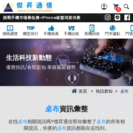
0
挑戰手機市場最低價~iPhone破盤現貨供應
價格總覽
機型排行
手機推薦
手機比較
舊機回收
門市據點
門號
生活科技新動態
優惠快訊/各類新知‧掌握最新趨勢
首頁
快訊新知
桌布
桌布
資訊彙整
在找
桌布
相關資訊嗎?傑昇通信幫你彙整了
桌布
的所有相
關資訊，你要的
桌布
資訊都能在這找到。