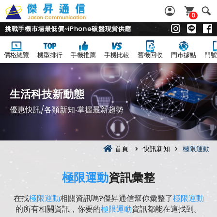
0
挑戰手機市場最低價~iPhone破盤現貨供應
價格總覽
機型排行
手機推薦
手機比較
舊機回收
門市據點
門號
生活科技新動態
優惠快訊/各類新知‧掌握最新趨勢
首頁
快訊新知
極限運動
極限運動
資訊彙整
在找
極限運動
相關資訊嗎?傑昇通信幫你彙整了
極限運動
的所有相關資訊，你要的
極限運動
資訊都能在這找到。