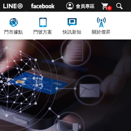
會員專區
0
門市據點
門號方案
快訊新知
關於傑昇