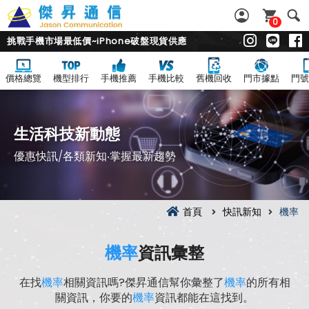
0
挑戰手機市場最低價~iPhone破盤現貨供應
價格總覽
機型排行
手機推薦
手機比較
舊機回收
門市據點
門號
生活科技新動態
優惠快訊/各類新知‧掌握最新趨勢
首頁
快訊新知
機率
機率
資訊彙整
在找
機率
相關資訊嗎?傑昇通信幫你彙整了
機率
的所有相
關資訊，你要的
機率
資訊都能在這找到。