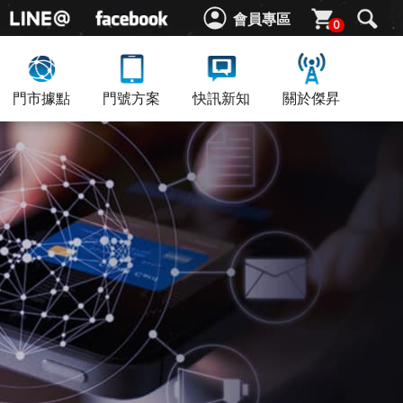
會員專區
0
門市據點
門號方案
快訊新知
關於傑昇