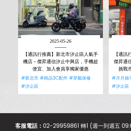
2025-05-26
【通訊行推薦】新北市汐止區人氣手
【通訊
機店－傑昇通信汐止中興店，手機超
傑昇通
便宜、加入會員享獨家優惠
挑戰
#新北市
#精品3C配件
#穿戴保修
#月月抽
#汐止區
#汐止區
客服電話：
02-29959861 轉1 (週一到週五 09:0