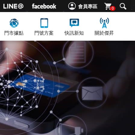
會員專區
0
門市據點
門號方案
快訊新知
關於傑昇