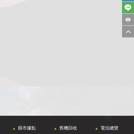
縣市據點
舊機回收
電信總覽