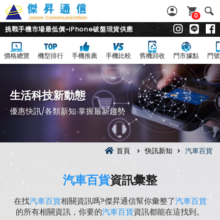
0
挑戰手機市場最低價~iPhone破盤現貨供應
價格總覽
機型排行
手機推薦
手機比較
舊機回收
門市據點
門號
生活科技新動態
優惠快訊/各類新知‧掌握最新趨勢
首頁
快訊新知
汽車百貨
汽車百貨
資訊彙整
在找
汽車百貨
相關資訊嗎?傑昇通信幫你彙整了
汽車百貨
的所有相關資訊，你要的
汽車百貨
資訊都能在這找到。