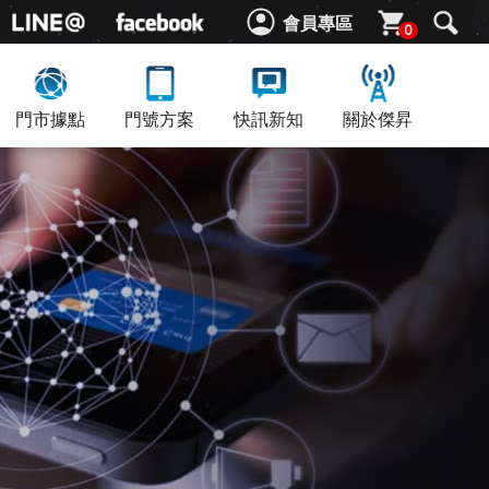
會員專區
0
門市據點
門號方案
快訊新知
關於傑昇