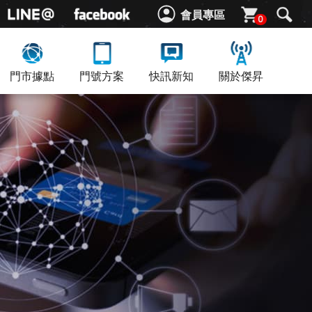
會員專區
0
門市據點
門號方案
快訊新知
關於傑昇