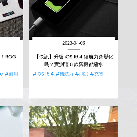
2023-04-06
！ROG
【快訊】升級 iOS 16.4 續航力會變化
嗎？實測這６款舊機都縮水
ne
#耐用
#iOS 16.4
#續航力
#測試
#充電