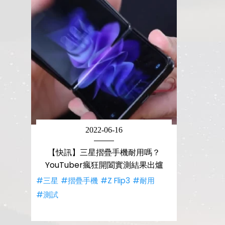
2022-06-16
【快訊】三星摺疊手機耐用嗎？
YouTuber瘋狂開闔實測結果出爐
#三星
#摺疊手機
#Z Flip3
#耐用
#測試