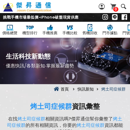
0
挑戰手機市場最低價~iPhone破盤現貨供應
價格總覽
機型排行
手機推薦
手機比較
舊機回收
門市據點
門號
生活科技新動態
優惠快訊/各類新知‧掌握最新趨勢
首頁
快訊新知
烤土司症候群
烤土司症候群
資訊彙整
在找
烤土司症候群
相關資訊嗎?傑昇通信幫你彙整了
烤土
司症候群
的所有相關資訊，你要的
烤土司症候群
資訊都能