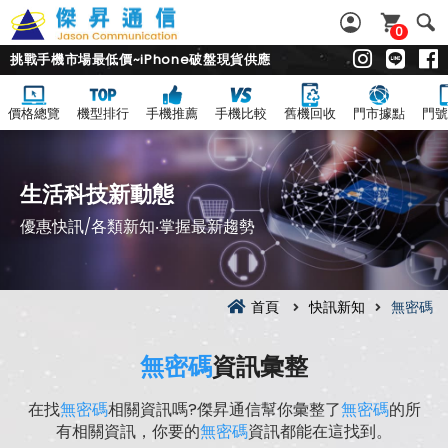
0
挑戰手機市場最低價~iPhone破盤現貨供應
價格總覽
機型排行
手機推薦
手機比較
舊機回收
門市據點
門號
生活科技新動態
優惠快訊/各類新知‧掌握最新趨勢
首頁
快訊新知
無密碼
無密碼
資訊彙整
在找
無密碼
相關資訊嗎?傑昇通信幫你彙整了
無密碼
的所
有相關資訊，你要的
無密碼
資訊都能在這找到。