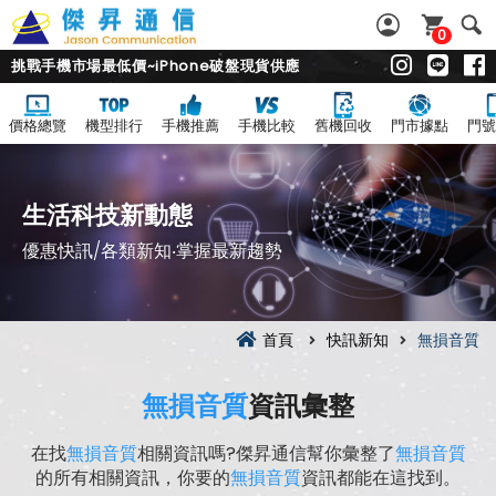
0
挑戰手機市場最低價~iPhone破盤現貨供應
價格總覽
機型排行
手機推薦
手機比較
舊機回收
門市據點
門號
生活科技新動態
優惠快訊/各類新知‧掌握最新趨勢
首頁
快訊新知
無損音質
無損音質
資訊彙整
在找
無損音質
相關資訊嗎?傑昇通信幫你彙整了
無損音質
的所有相關資訊，你要的
無損音質
資訊都能在這找到。