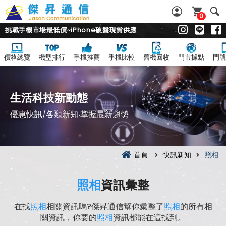
0
挑戰手機市場最低價~iPhone破盤現貨供應
價格總覽
機型排行
手機推薦
手機比較
舊機回收
門市據點
門號
生活科技新動態
優惠快訊/各類新知‧掌握最新趨勢
首頁
快訊新知
照相
照相
資訊彙整
在找
照相
相關資訊嗎?傑昇通信幫你彙整了
照相
的所有相
關資訊，你要的
照相
資訊都能在這找到。