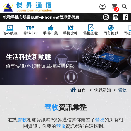
0
挑戰手機市場最低價~iPhone破盤現貨供應
價格總覽
機型排行
手機推薦
手機比較
舊機回收
門市據點
門號
生活科技新動態
優惠快訊/各類新知‧掌握最新趨勢
首頁
快訊新知
營收
營收
資訊彙整
在找
營收
相關資訊嗎?傑昇通信幫你彙整了
營收
的所有相
關資訊，你要的
營收
資訊都能在這找到。