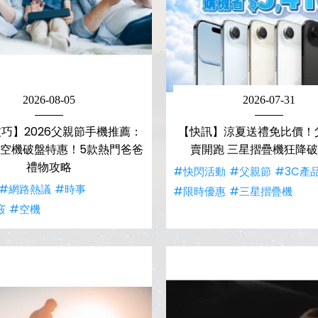
2026-08-05
2026-07-31
巧】2026父親節手機推薦：
【快訊】涼夏送禮免比價！
空機破盤特惠！5款熱門爸爸
賣開跑 三星摺疊機狂降破 1
禮物攻略
#快閃活動
#父親節
#3C產
#網路熱議
#時事
#限時優惠
#三星摺疊機
竅
#空機