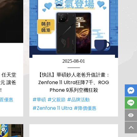
2025-08-01
 任天堂
【快訊】華碩鈔人老爸升值計畫：
0元 讓爸
Zenfone 11 Ultra狂降7千、ROG
！
Phone 9系列空機狂殺
置優惠
#華碩
#父親節
#品牌活動
#Zenfone 11 Ultra
#降價優惠