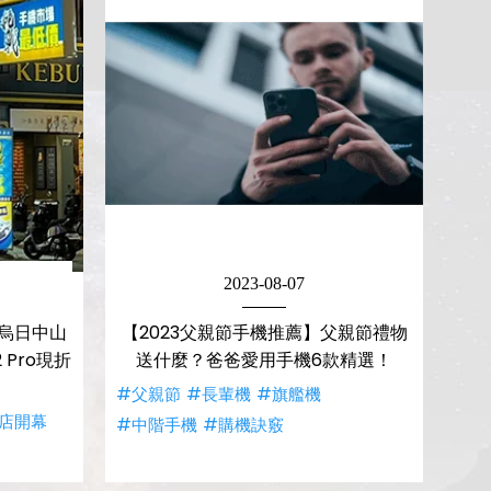
2023-08-07
烏日中山
【2023父親節手機推薦】父親節禮物
 Pro現折
送什麼？爸爸愛用手機6款精選！
#父親節
#長輩機
#旗艦機
店開幕
#中階手機
#購機訣竅