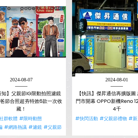
2024-08-07
2024-08-01
新知】父親節IG限動拍照濾鏡
【快訊】傑昇通信再擴版圖 
爸節合照超夯特效6款一次收
門市開幕 OPPO新機Reno 12
藏！
4千
社群軟體
#限時動態
#快閃活動
#父親節禮物
#新
編
#網路熱議
#濾鏡
#父親節