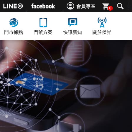
會員專區
0
門市據點
門號方案
快訊新知
關於傑昇