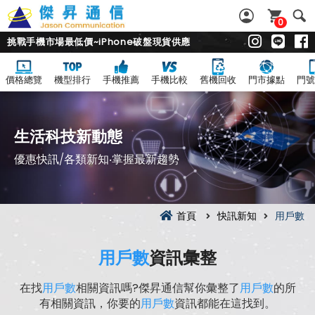
0
挑戰手機市場最低價~iPhone破盤現貨供應
價格總覽
機型排行
手機推薦
手機比較
舊機回收
門市據點
門號
生活科技新動態
優惠快訊/各類新知‧掌握最新趨勢
首頁
快訊新知
用戶數
用戶數
資訊彙整
在找
用戶數
相關資訊嗎?傑昇通信幫你彙整了
用戶數
的所
有相關資訊，你要的
用戶數
資訊都能在這找到。