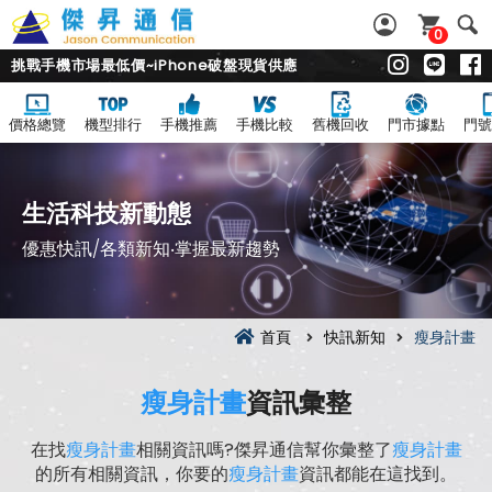
0
挑戰手機市場最低價~iPhone破盤現貨供應
價格總覽
機型排行
手機推薦
手機比較
舊機回收
門市據點
門號
生活科技新動態
優惠快訊/各類新知‧掌握最新趨勢
首頁
快訊新知
瘦身計畫
瘦身計畫
資訊彙整
在找
瘦身計畫
相關資訊嗎?傑昇通信幫你彙整了
瘦身計畫
的所有相關資訊，你要的
瘦身計畫
資訊都能在這找到。