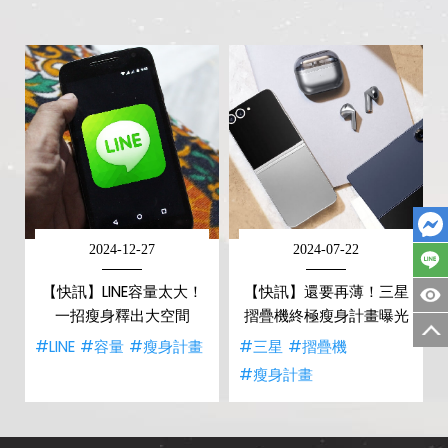
2024-12-27
2024-07-22
【快訊】LINE容量太大！
【快訊】還要再薄！三星
一招瘦身釋出大空間
摺疊機終極瘦身計畫曝光
#LINE
#容量
#瘦身計畫
#三星
#摺疊機
#瘦身計畫