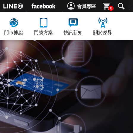
會員專區
0
門市據點
門號方案
快訊新知
關於傑昇