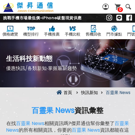
0
挑戰手機市場最低價~iPhone破盤現貨供應
價格總覽
機型排行
手機推薦
手機比較
舊機回收
門市據點
門號
生活科技新動態
優惠快訊/各類新知‧掌握最新趨勢
首頁
快訊新知
百靈果 News
百靈果 News
資訊彙整
在找
百靈果 News
相關資訊嗎?傑昇通信幫你彙整了
百靈果
News
的所有相關資訊，你要的
百靈果 News
資訊都能在這