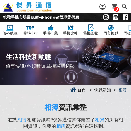
0
挑戰手機市場最低價~iPhone破盤現貨供應
價格總覽
機型排行
手機推薦
手機比較
舊機回收
門市據點
門號
生活科技新動態
優惠快訊/各類新知‧掌握最新趨勢
首頁
快訊新知
相簿
相簿
資訊彙整
在找
相簿
相關資訊嗎?傑昇通信幫你彙整了
相簿
的所有相
關資訊，你要的
相簿
資訊都能在這找到。