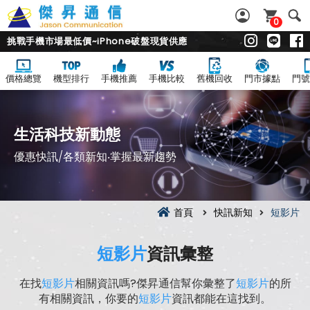
0
挑戰手機市場最低價~iPhone破盤現貨供應
價格總覽
機型排行
手機推薦
手機比較
舊機回收
門市據點
門號
生活科技新動態
優惠快訊/各類新知‧掌握最新趨勢
首頁
快訊新知
短影片
短影片
資訊彙整
在找
短影片
相關資訊嗎?傑昇通信幫你彙整了
短影片
的所
有相關資訊，你要的
短影片
資訊都能在這找到。