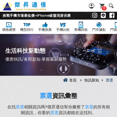
0
挑戰手機市場最低價~iPhone破盤現貨供應
價格總覽
機型排行
手機推薦
手機比較
舊機回收
門市據點
門號
生活科技新動態
優惠快訊/各類新知‧掌握最新趨勢
首頁
快訊新知
票選
票選
資訊彙整
在找
票選
相關資訊嗎?傑昇通信幫你彙整了
票選
的所有相
關資訊，你要的
票選
資訊都能在這找到。