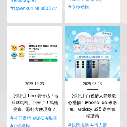
#Biosong B7
#交換禮物
#OpenRun Air S803 Air
2025-10-23
2025-03-13
【快訊】Line 表情貼「地
【快訊】白色情人節最暖
瓜球馬桶」回來了！馬桶
心禮物！iPhone 16e 破兩
變多、彩虹大便現身？
萬、Galaxy S25 送空氣
循環扇
#社群媒體
#LINE
#貼圖
#快閃活動
#情人節
#LINE禮物