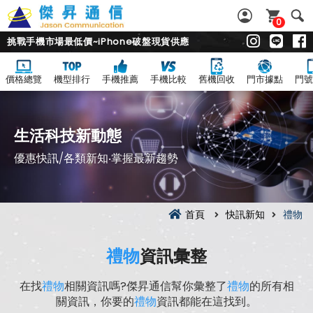
0
挑戰手機市場最低價~iPhone破盤現貨供應
價格總覽
機型排行
手機推薦
手機比較
舊機回收
門市據點
門號
生活科技新動態
優惠快訊/各類新知‧掌握最新趨勢
首頁
快訊新知
禮物
禮物
資訊彙整
在找
禮物
相關資訊嗎?傑昇通信幫你彙整了
禮物
的所有相
關資訊，你要的
禮物
資訊都能在這找到。