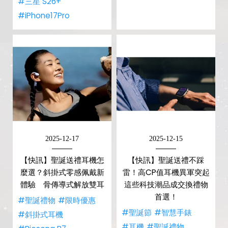
#三星 S26+
#iPhone17Pro
2025-12-17
2025-12-15
【快訊】聖誕送禮耳機怎
【快訊】聖誕送禮不踩
麼選？斜掛式零感佩戴新
雷！高CP值耳機異軍突起
體驗 骨傳導式解放雙耳
這些科技潮品成交換禮物
首選！
#聖誕禮物
#限時優惠
#聖誕節
#智慧手錶
#斜掛式耳機
#耳機
#聖誕禮物