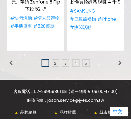
元、華碩 Zenfone 8 Flip
粉色買給媽媽 現賺 4 千 9
下殺 52 折
#SAMSUNG
#快閃活動
#情人節禮物
#母親節禮物
#iPhone
#手機優惠
#520優惠
#快閃活動
1
2
3
4
5
客服電話：
02-29959861 轉1 (週一到週五 09:00-17:00)
jason.service@jyes.com.tw
中文
品牌總覽
品牌推薦
縣市據點
電信總覽
新知主題
類別比較
熱門新知
購物須知
網站導覽