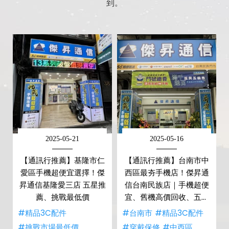
到。
2025-05-21
2025-05-16
【通訊行推薦】基隆市仁
【通訊行推薦】台南市中
愛區手機超便宜選擇！傑
西區最夯手機店！傑昇通
昇通信基隆愛三店 五星推
信台南民族店｜手機超便
薦、挑戰最低價
宜、舊機高價回收、五星
好評不間斷
#精品3C配件
#台南市
#精品3C配件
#挑戰市場最低價
#穿戴保修
#中西區