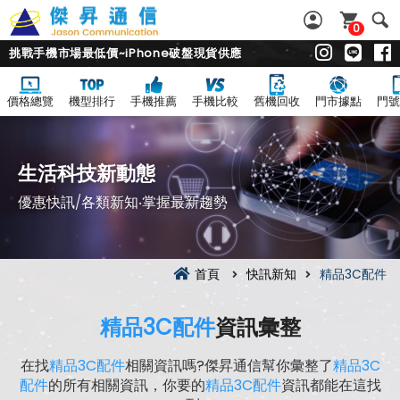
0
挑戰手機市場最低價~iPhone破盤現貨供應
價格總覽
機型排行
手機推薦
手機比較
舊機回收
門市據點
門號
生活科技新動態
優惠快訊/各類新知‧掌握最新趨勢
首頁
快訊新知
精品3C配件
精品3C配件
資訊彙整
在找
精品3C配件
相關資訊嗎?傑昇通信幫你彙整了
精品3C
配件
的所有相關資訊，你要的
精品3C配件
資訊都能在這找