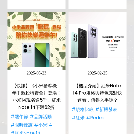
2025-05-23
2025-02-25
【快訊】《小米搶粽機｜
【機型介紹】紅米Note
年中激殺特賣會》登場！
14 Pro規格與特色亮點快
小米14現省逾5千、紅米
速看，值得入手嗎？
Note 14下殺62折
#規格比較
#新機發表
#端午節
#品牌活動
#紅米
#Redmi
#限時優惠
#小米14
#紅米Note 14