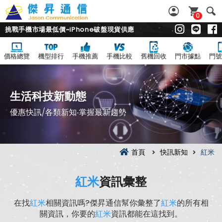
0
挑戰手機市場最低價~iPhone破盤現貨供應
價格總覽
機型排行
手機推薦
手機比較
舊機回收
門市據點
門號
生活科技新動態
優惠快訊/各類新知‧掌握最新趨勢
首頁
快訊新知
紅米
紅米
資訊彙整
在找
紅米
相關資訊嗎?傑昇通信幫你彙整了
紅米
的所有相
關資訊，你要的
紅米
資訊都能在這找到。