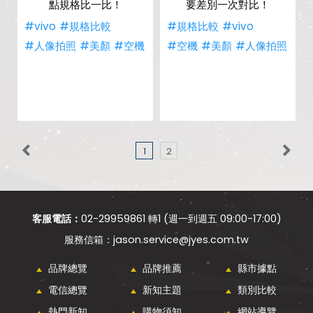
點規格比一比！
要差別一次對比！
#vivo
#規格比較
#規格比較
#vivo
#人像拍照
#美顏
#空機
#空機
#美顏
#人像拍照
1
2
客服電話：
02-29959861 轉1 (週一到週五 09:00-17:00)
jason.service@jyes.com.tw
品牌總覽
品牌推薦
縣市據點
電信總覽
新知主題
類別比較
熱門新知
購物須知
網站導覽