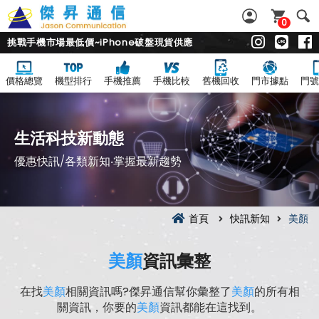
0
挑戰手機市場最低價~iPhone破盤現貨供應
價格總覽
機型排行
手機推薦
手機比較
舊機回收
門市據點
門號
生活科技新動態
優惠快訊/各類新知‧掌握最新趨勢
首頁
快訊新知
美顏
美顏
資訊彙整
在找
美顏
相關資訊嗎?傑昇通信幫你彙整了
美顏
的所有相
關資訊，你要的
美顏
資訊都能在這找到。