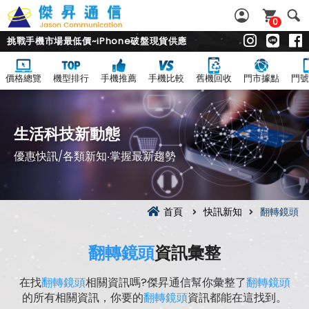
0
挑戰手機市場最低價~iPhone破盤現貨供應
價格總覽
機型排行
手機推薦
手機比較
舊機回收
門市據點
門號
生活科技新動態
優惠快訊/各類新知‧掌握最新趨勢
首頁
快訊新知
翻轉鏡頭
翻轉鏡頭
資訊彙整
在找
翻轉鏡頭
相關資訊嗎?傑昇通信幫你彙整了
翻轉鏡頭
的所有相關資訊，你要的
翻轉鏡頭
資訊都能在這找到。