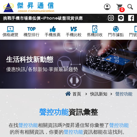
0
挑戰手機市場最低價~iPhone破盤現貨供應
價格總覽
機型排行
手機推薦
手機比較
舊機回收
門市據點
門號
生活科技新動態
優惠快訊/各類新知‧掌握最新趨勢
首頁
快訊新知
聲控功能
聲控功能
資訊彙整
在找
聲控功能
相關資訊嗎?傑昇通信幫你彙整了
聲控功能
的所有相關資訊，你要的
聲控功能
資訊都能在這找到。