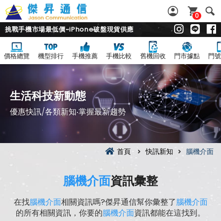
0
挑戰手機市場最低價~iPhone破盤現貨供應
價格總覽
機型排行
手機推薦
手機比較
舊機回收
門市據點
門號
生活科技新動態
優惠快訊/各類新知‧掌握最新趨勢
首頁
快訊新知
腦機介面
腦機介面
資訊彙整
在找
腦機介面
相關資訊嗎?傑昇通信幫你彙整了
腦機介面
的所有相關資訊，你要的
腦機介面
資訊都能在這找到。