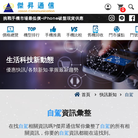
0
挑戰手機市場最低價~iPhone破盤現貨供應
價格總覽
機型排行
手機推薦
手機比較
舊機回收
門市據點
門號
生活科技新動態
優惠快訊/各類新知‧掌握最新趨勢
首頁
快訊新知
自駕
自駕
資訊彙整
在找
自駕
相關資訊嗎?傑昇通信幫你彙整了
自駕
的所有相
關資訊，你要的
自駕
資訊都能在這找到。