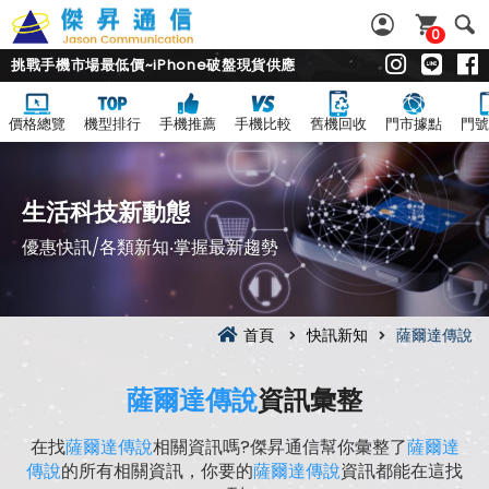
0
挑戰手機市場最低價~iPhone破盤現貨供應
價格總覽
機型排行
手機推薦
手機比較
舊機回收
門市據點
門號
生活科技新動態
優惠快訊/各類新知‧掌握最新趨勢
首頁
快訊新知
薩爾達傳說
薩爾達傳說
資訊彙整
在找
薩爾達傳說
相關資訊嗎?傑昇通信幫你彙整了
薩爾達
傳說
的所有相關資訊，你要的
薩爾達傳說
資訊都能在這找