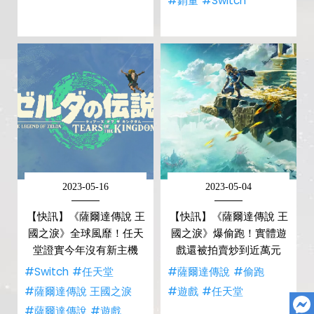
#銷量
#Switch
2023-05-16
2023-05-04
【快訊】《薩爾達傳說 王
【快訊】《薩爾達傳說 王
國之淚》全球風靡！任天
國之淚》爆偷跑！實體遊
堂證實今年沒有新主機
戲還被拍賣炒到近萬元
#Switch
#任天堂
#薩爾達傳說
#偷跑
#薩爾達傳說 王國之淚
#遊戲
#任天堂
#薩爾達傳說
#遊戲